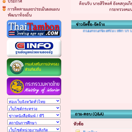
ประกาศ
ประกาศเทศบาลตำบลธาตุพนมใต
ต้อนรับ​ นายสิริพงศ์ อังคสกุลเกี
ใหญ่ หมู่ที่ 8 (สายบ้านนาย ส
การติดตามและประเมินผลแผน
กระทรวงคม
กว่า 204 ตารางเมตร โดยวิธี
พัฒนาท้องถิ่น
ประกาศเทศบาลต่ำบลธาตุพนมใต
ถนนคอนกรีตเสริม เหล็ก บ้านห
ข่าวจัดซื้อ-จัดจ้าง
ถาม-ตอบ (Q&A)
หัวข้อ