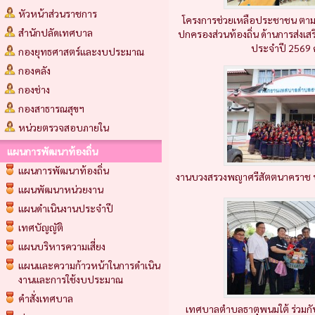
หัวหน้าส่วนราชการ
โครงการช่วยเหลือประชาชน ตาม
สำนักปลัดเทศบาล
ปกครองส่วนท้องถิ่น ด้านการส่งเ
ประกาศ เทศบาลตำบลธาตุพนมใ
ประจำปี 2569 คร
กองยุทธศาสตร์และงบประมาณ
อ่าน 1 ครั้ง)
กองคลัง
ประกาศเทศบาลตำบลธาตุพนมใต
ชุมชน (กบยักษ์) บ้านดอนแดง 
กองช่าง
เฉพาะเจาะจง
(14 ก.ค. 69 |
กองสาธารณสุขฯ
ประกาศเทศบาลตำบลธาตุพนมใต
หน่วยตรวจสอบภายใน
ใหญ่ หมู่ที่ 8 (ซอยด้านทิศ ต
ตารางเมตร โดยวิธีเฉพาะเจา
แผนการพัฒนาท้องถิ่น
ประกาศเทศบาลต่ำบลธาตุพนมใต
ก่อสร้าง ประติมากรรมเป็นสั
แผนการพัฒนาท้องถิ่น
งานบวงสรวงพญาศรีสัตตนาคราช ปร
ประกาศเทศบาลต่ำบลธาตุพนมใต
แผนพัฒนาหน่วยงาน
ถนนคอนกรีตเสริม เหล็ก บ้าน
แผนดำเนินงานประจำปี
ประกาศเทศบาลตำบลธาตุพนมใต
เทศบัญญัติ
ครุภัณฑ์นอกบัญชี มาตรฐานคร
ประกาศเทศบาลตำบลธาตุพนมใต้ 
แผนบริหารความเสี่ยง
จัดซื้อเครื่องออกกำลังกายกล
แผนและความก้าวหน้าในการดำเนิน
ประกาศเทศบาลตำบลธาตุพนมใ
งานและการใช้งบประมาณ
ท้องถิ่นหมายเลข นพ.ถ 5-000
คำสั่งเทศบาล
เมตร หรือพื้นที่ไม่น้อยกว่า
เทศบาลตำบลธาตุพนมใต้​ ร่วมกับ