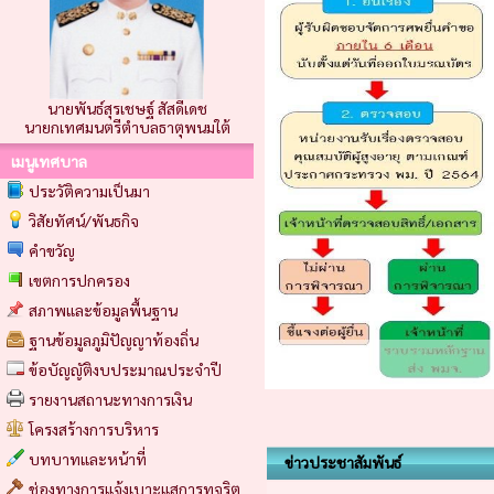
นายพันธ์สุรเชษฐ์ สัสดีเดช
นายกเทศมนตรีตำบลธาตุพนมใต้
เมนูเทศบาล
ประวัติความเป็นมา
วิสัยทัศน์/พันธกิจ
คำขวัญ
เขตการปกครอง
สภาพและข้อมูลพื้นฐาน
ฐานข้อมูลภูมิปัญญาท้องถิ่น
ข้อบัญญัติงบประมาณประจำปี
รายงานสถานะทางการเงิน
โครงสร้างการบริหาร
บทบาทและหน้าที่
ข่าวประชาสัมพันธ์
ช่องทางการแจ้งเบาะแสการทุจริต