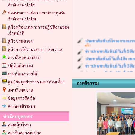
สำนักงาน ป.ป.ช.
ช่องทางการแจ้งเบาะแสการทุจริต
สำนักงาน ป.ป.ท.
คู่มือหรือแนวทางการปฏิบัติงานของ
เจ้าหน้าที่
ประชาสัมพันธ์ โครงการธนา
ครั้ง)
คู่มือประชาชน
ข่าวประชาสัมพันธ์ วันที่ 
คู่มือการใช้งานระบบ E-Service
ประชาสัมพันธ์ วันที่ 4 สิ
ดาวน์โหลดเอกสาร
ข่าวประชาสัมพันธ์ วันที่ 3
ปฏิทินกิจกรรม
ข่าวประชาสัมพันธ์ วันที่ 
งานพัฒนารายได้
โครงการพัฒนาพื้นที่ชุมชนร
เทศบาลตำบลเรณูนคร เข้าศึ
ศูนย์ข้อมูลข่าวสารแหล่งท่องเที่ยว
ภาพกิจกรรม
(31 ก.ค. 69 | อ่าน 17 ครั้ง)
แผนที่เทศบาล
ประชาสัมพันธ์กองสาธารณสุขแ
สนับสนุนจากกองทุนหลักประ
ข้อมูลการติดต่อ
ประชาสัมพันธ์กองสาธารณสุขแ
Admin เข้าระบบ
สนับสนุนจากโครงการพระรา
ทำเนียบบุคลากร
ข่าวประชาสัมพันธ์ วันที่ 3
คณะผู้บริหาร
สมาชิกสภาเทศบาล