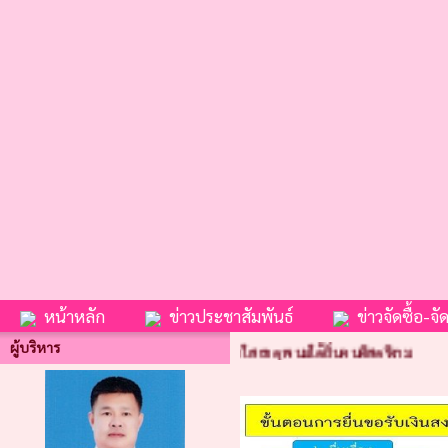
หน้าหลัก
ข่าวประชาสัมพันธ์
ข่าวจัดซื้อ-จัด
ผู้บริหาร
กราบไหว้สิ่งศักดิ์สิทธิ์ ธรณิศนฤมิตน้ำใส ธาตุพนมใต้ถิ่นคนดีสตรีงาม
G2gbet