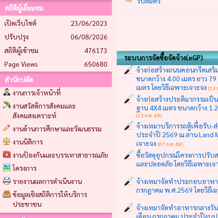
รับสมัคร
สถิติผู้เยี่ยมชม
เปิดเว็บไซต์
23/06/2023
ปรับปรุง
06/08/2026
สถิติผู้เข้าชม
476173
ระบบการจัดซื้อจัดจ้าง(eGP)
Page Views
650680
จ้างก่อสร้างถนนคอนกรีตเสริม
ขนาดกว้าง 4.00 เมตร ยาว 79 
สำนักปลัด
เมตร โดยวิธีเฉพาะเจาะจง
(13 
งานการเจ้าหน้าที่
จ้างก่อสร้างประติมากรรมเป็น
งานสวัสดิการสังคมและ
ฐาน 4X4 เมตร ชนาดกว้าง 1.2 
สังคมสงเคราะห์
(13 ก.ค. 69)
จ้างเหมาบริการรถตู้เพื่อรับ
งานด้านการศึกษาและวัฒนธรรม
ประจำปี 2569 ณ ลาน Land 
งานนิติการ
เจาะจง
(07 ก.ค. 69)
งานป้องกันและบรรเทาสาธารณภัย
ซื้อวัสดุอุปกรณ์โครงการปรั
และปลอดภัย โดยวิธีเฉพาะเจ
โครงการ
รายงานผลการดำเนินงาน
จ้างเหมาจัดทำประกอบอาหาร
กรกฎาคม พ.ศ.2569 โดยวิธีเ
ข้อมูลเชิงสถิติการให้บริการ
ประชาชน
จ้างเหมาจัดทำอาหารกลางวัน
เดือน กรกฎาคม ประจำปีงบป