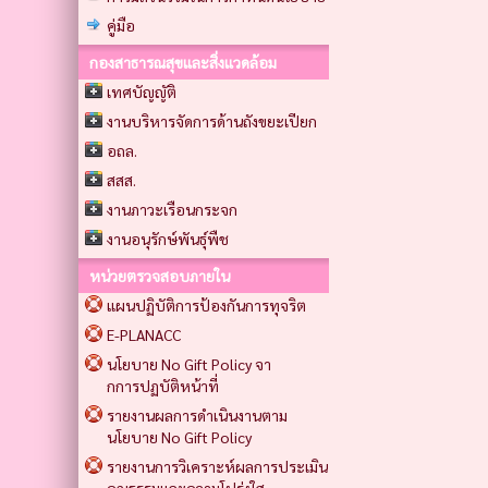
คู่มือ
กองสาธารณสุขและสิ่งแวดล้อม
เทศบัญญัติ
งานบริหารจัดการด้านถังขยะเปียก
อถล.
สสส.
งานภาวะเรือนกระจก
งานอนุรักษ์พันธุ์พืช
หน่วยตรวจสอบภายใน
แผนปฏิบัติการป้องกันการทุจริต
E-PLANACC
นโยบาย No Gift Policy จา
กการปฏบัติหน้าที่
รายงานผลการดำเนินงานตาม
นโยบาย No Gift Policy
รายงานการวิเคราะห์ผลการประเมิน