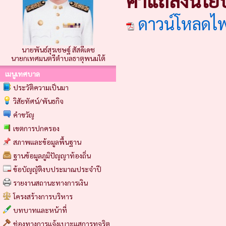
คำแถลงนโย
ดาวน์โหลดไ
นายพันธ์สุรเชษฐ์ สัสดีเดช
นายกเทศมนตรีตำบลธาตุพนมใต้
เมนูเทศบาล
ประวัติความเป็นมา
วิสัยทัศน์/พันธกิจ
คำขวัญ
เขตการปกครอง
สภาพและข้อมูลพื้นฐาน
ฐานข้อมูลภูมิปัญญาท้องถิ่น
ข้อบัญญัติงบประมาณประจำปี
รายงานสถานะทางการเงิน
โครงสร้างการบริหาร
บทบาทและหน้าที่
ช่องทางการแจ้งเบาะแสการทุจริต