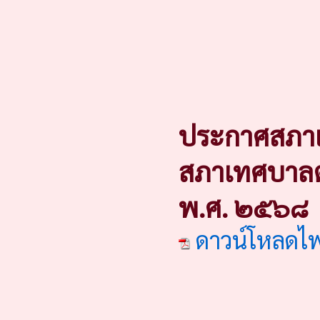
ประกาศสภาเท
สภาเทศบาลตำ
พ.ศ. ๒๕๖๘
ดาวน์โหลดไ