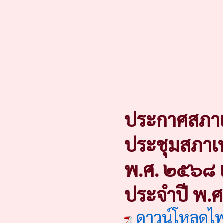
ประกาศสภาเ
ประชุมสภาเ
พ.ศ. ๒๕๖๘ แ
ประจำปี พ.
ดาวน์โหลดไ