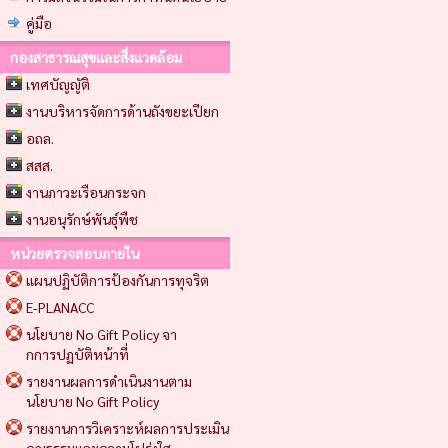
คู่มือ
กองสาธารณสุขและสิ่งแวดล้อม
เทศบัญญัติ
งานบริหารจัดการด้านถังขยะเปียก
อถล.
สสส.
งานภาวะเรือนกระจก
งานอนุรักษ์พันธุ์พืช
หน่วยตรวจสอบภายใน
แผนปฏิบัติการป้องกันการทุจริต
E-PLANACC
นโยบาย No Gift Policy จา
กการปฏบัติหน้าที่
รายงานผลการดำเนินงานตาม
นโยบาย No Gift Policy
รายงานการวิเคราะห์ผลการประเมิน