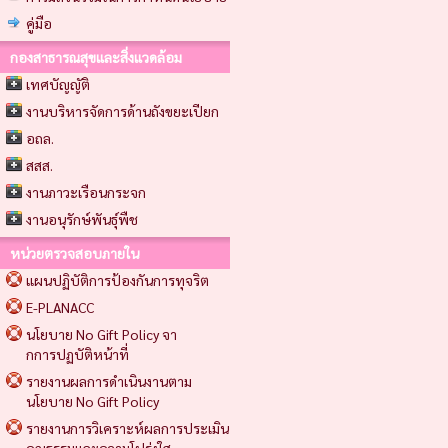
คู่มือ
กองสาธารณสุขและสิ่งแวดล้อม
เทศบัญญัติ
งานบริหารจัดการด้านถังขยะเปียก
อถล.
สสส.
งานภาวะเรือนกระจก
งานอนุรักษ์พันธุ์พืช
หน่วยตรวจสอบภายใน
แผนปฏิบัติการป้องกันการทุจริต
E-PLANACC
นโยบาย No Gift Policy จา
กการปฏบัติหน้าที่
รายงานผลการดำเนินงานตาม
นโยบาย No Gift Policy
รายงานการวิเคราะห์ผลการประเมิน