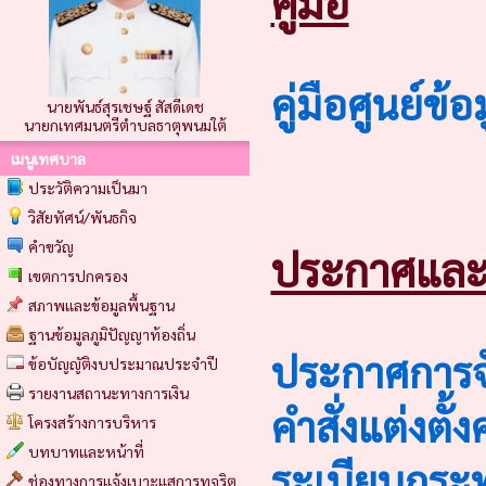
คู่มือ
คู่มือศูนย์ข้
นายพันธ์สุรเชษฐ์ สัสดีเดช
นายกเทศมนตรีตำบลธาตุพนมใต้
เมนูเทศบาล
ประวัติความเป็นมา
วิสัยทัศน์/พันธกิจ
คำขวัญ
ประกาศและคำ
เขตการปกครอง
สภาพและข้อมูลพื้นฐาน
ฐานข้อมูลภูมิปัญญาท้องถิ่น
ประกาศการจัด
ข้อบัญญัติงบประมาณประจำปี
รายงานสถานะทางการเงิน
คำสั่งแต่งตั
โครงสร้างการบริหาร
บทบาทและหน้าที่
ระเบียบกระ
ช่องทางการแจ้งเบาะแสการทุจริต