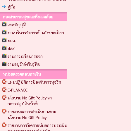
คู่มือ
กองสาธารณสุขและสิ่งแวดล้อม
เทศบัญญัติ
งานบริหารจัดการด้านถังขยะเปียก
อถล.
สสส.
งานภาวะเรือนกระจก
งานอนุรักษ์พันธุ์พืช
หน่วยตรวจสอบภายใน
แผนปฏิบัติการป้องกันการทุจริต
E-PLANACC
นโยบาย No Gift Policy จา
กการปฏบัติหน้าที่
รายงานผลการดำเนินงานตาม
นโยบาย No Gift Policy
รายงานการวิเคราะห์ผลการประเมิน