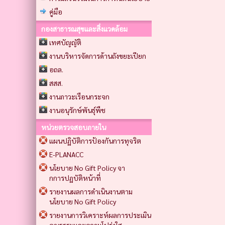
คู่มือ
กองสาธารณสุขและสิ่งแวดล้อม
เทศบัญญัติ
งานบริหารจัดการด้านถังขยะเปียก
อถล.
สสส.
งานภาวะเรือนกระจก
งานอนุรักษ์พันธุ์พืช
หน่วยตรวจสอบภายใน
แผนปฏิบัติการป้องกันการทุจริต
E-PLANACC
นโยบาย No Gift Policy จา
กการปฏบัติหน้าที่
รายงานผลการดำเนินงานตาม
นโยบาย No Gift Policy
รายงานการวิเคราะห์ผลการประเมิน