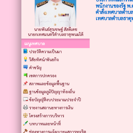
พนักงานของรัฐ พ.
คำสั่งเทศบาลตำบล
เทศบาลตำบลธาตุพ
นายพันธ์สุรเชษฐ์ สัสดีเดช
นายกเทศมนตรีตำบลธาตุพนมใต้
เมนูเทศบาล
ประวัติความเป็นมา
วิสัยทัศน์/พันธกิจ
คำขวัญ
เขตการปกครอง
สภาพและข้อมูลพื้นฐาน
ฐานข้อมูลภูมิปัญญาท้องถิ่น
ข้อบัญญัติงบประมาณประจำปี
รายงานสถานะทางการเงิน
โครงสร้างการบริหาร
บทบาทและหน้าที่
ช่องทางการแจ้งเบาะแสการทุจริต