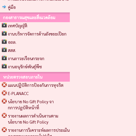
คู่มือ
กองสาธารณสุขและสิ่งแวดล้อม
เทศบัญญัติ
งานบริหารจัดการด้านถังขยะเปียก
อถล.
สสส.
งานภาวะเรือนกระจก
งานอนุรักษ์พันธุ์พืช
หน่วยตรวจสอบภายใน
แผนปฏิบัติการป้องกันการทุจริต
E-PLANACC
นโยบาย No Gift Policy จา
กการปฏบัติหน้าที่
รายงานผลการดำเนินงานตาม
นโยบาย No Gift Policy
รายงานการวิเคราะห์ผลการประเมิน