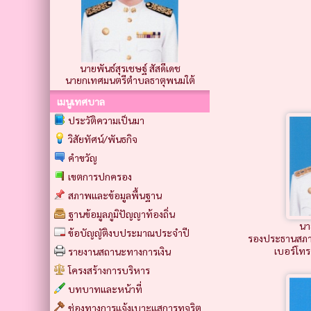
นายพันธ์สุรเชษฐ์ สัสดีเดช
นายกเทศมนตรีตำบลธาตุพนมใต้
เมนูเทศบาล
ประวัติความเป็นมา
วิสัยทัศน์/พันธกิจ
คำขวัญ
เขตการปกครอง
สภาพและข้อมูลพื้นฐาน
ฐานข้อมูลภูมิปัญญาท้องถิ่น
นา
ข้อบัญญัติงบประมาณประจำปี
รองประธานสภา
เบอร์โท
รายงานสถานะทางการเงิน
โครงสร้างการบริหาร
บทบาทและหน้าที่
ช่องทางการแจ้งเบาะแสการทุจริต