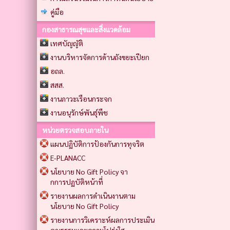
คู่มือ
กองสาธารณสุขและสิ่งแวดล้อม
เทศบัญญัติ
งานบริหารจัดการด้านถังขยะเปียก
อถล.
สสส.
งานภาวะเรือนกระจก
งานอนุรักษ์พันธุ์พืช
หน่วยตรวจสอบภายใน
แผนปฏิบัติการป้องกันการทุจริต
E-PLANACC
นโยบาย No Gift Policy จา
กการปฏบัติหน้าที่
รายงานผลการดำเนินงานตาม
นโยบาย No Gift Policy
รายงานการวิเคราะห์ผลการประเมิน