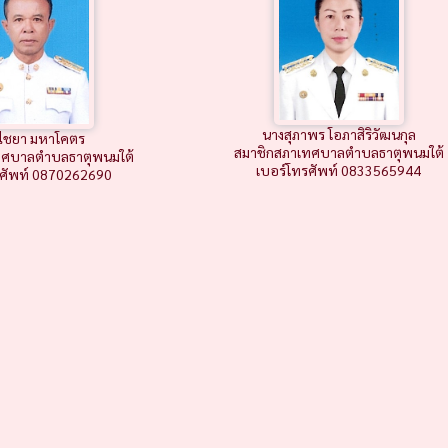
นางสุภาพร โอภาสิริวัฒนกุล
ไชยา มหาโคตร
สมาชิกสภาเทศบาลตำบลธาตุพนมใต้
ทศบาลตำบลธาตุพนมใต้
เบอร์โทรศัพท์ 0833565944
รศัพท์ 0870262690