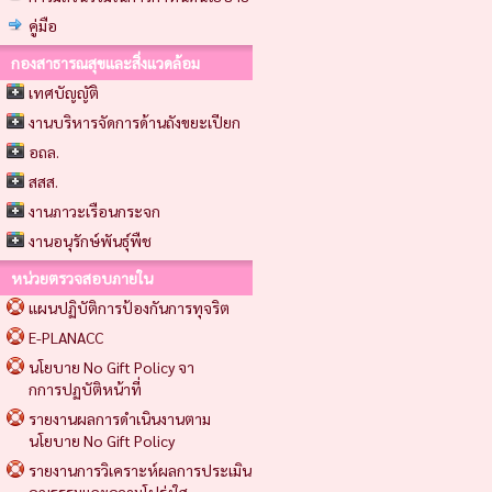
คู่มือ
กองสาธารณสุขและสิ่งแวดล้อม
เทศบัญญัติ
งานบริหารจัดการด้านถังขยะเปียก
อถล.
สสส.
งานภาวะเรือนกระจก
งานอนุรักษ์พันธุ์พืช
หน่วยตรวจสอบภายใน
แผนปฏิบัติการป้องกันการทุจริต
E-PLANACC
นโยบาย No Gift Policy จา
กการปฏบัติหน้าที่
รายงานผลการดำเนินงานตาม
นโยบาย No Gift Policy
รายงานการวิเคราะห์ผลการประเมิน