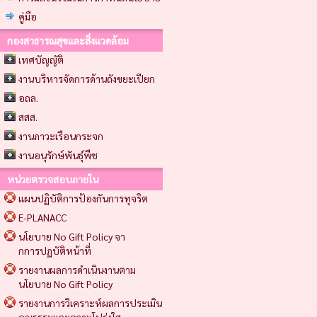
คู่มือ
กองสาธารณสุขและสิ่งแวดล้อม
เทศบัญญัติ
งานบริหารจัดการด้านถังขยะเปียก
อถล.
สสส.
งานภาวะเรือนกระจก
งานอนุรักษ์พันธุ์พืช
หน่วยตรวจสอบภายใน
แผนปฏิบัติการป้องกันการทุจริต
E-PLANACC
นโยบาย No Gift Policy จา
กการปฏบัติหน้าที่
รายงานผลการดำเนินงานตาม
นโยบาย No Gift Policy
รายงานการวิเคราะห์ผลการประเมิน